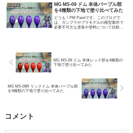
ります。参考程度に思っていただけると
MG MS-09 ドム 本体パープル部
Kit別塗装
幸いです。動画でも...
を4種類の下地で塗り比べてみた
どうも！PM Paintです。このブログで
は、ガンプラやプラモデルの模型製作で
必要不可欠な塗装や塗料について比較検
証していますお使いのモニターなどの環
境により画像の色合いが変わる場合があ
ります。参考程度に思っていただけると
幸いです。動画でも...
MG MS-09 ドム 本体レッド部を4種類の
下地で塗り比べてみた
MG MS-09R リックドム 本体パープル部
を4種類の下地で塗り比べてみた
コメント