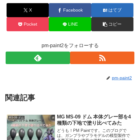
X
Facebook
はてブ
Pocket
LINE
コピー
pm-paint2をフォローする
pm-paint2
関連記事
MG MS-09 ドム 本体グレー部を4
MS-09 ドム
種類の下地で塗り比べてみた
どうも！PM Paintです。このブログで
は、ガンプラやプラモデルの模型製作で