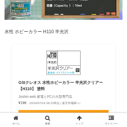
水性 ホビーカラー H110 半光沢
GSIクレオス 水性ホビーカラー 半光沢クリアー
【H110】 塗料
Joshin web 家電とPCの大型専門店
¥198
（2024/07/24 08:22時点 | 楽天市場調べ）
Amazon
ホーム
検索
トップ
サイドバー