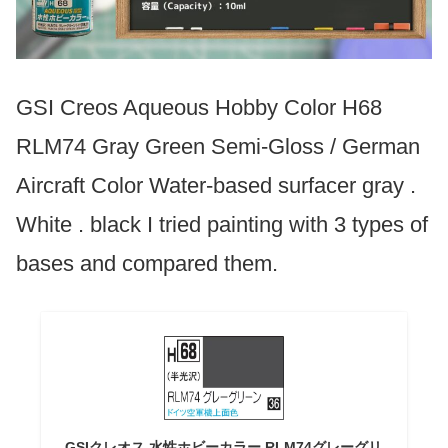
GSI Creos Aqueous Hobby Color H68
RLM74 Gray Green Semi-Gloss / German
Aircraft Color Water-based surfacer gray .
White . black I tried painting with 3 types of
bases and compared them.
GSIクレオス 水性ホビーカラー RLM74グレーグリ