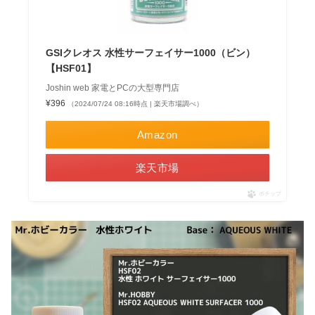
GSIクレオス 水性サーフェイサー1000（ビン）
【HSF01】
Joshin web 家電とPCの大型専門店
¥396
（2024/07/24 08:16時点 | 楽天市場調べ）
Amazon
楽天市場
ポチップ