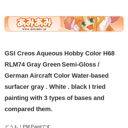
GSI Creos Aqueous Hobby Color H68
RLM74 Gray Green
Semi-Gloss /
German Aircraft Color Water-based
surfacer gray . White . black I tried
painting with 3 types of bases and
compared them.
どうも！PM Paintです。