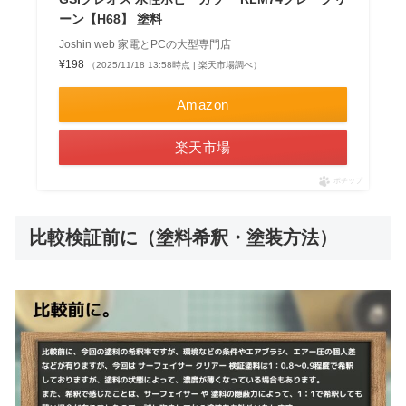
ーン【H68】 塗料
Joshin web 家電とPCの大型専門店
¥198
（2025/11/18 13:58時点 | 楽天市場調べ）
Amazon
楽天市場
ポチップ
比較検証前に（塗料希釈・塗装方法）