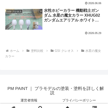
2026.06.06
水性ホビーカラー 機動戦士ガン
GSI クレオス
ダム 水星の魔女カラー XHUG02
ガンダムエアリアル ホワイトを
水性サーフェイサー3種類の下地
で塗り比べてみた。
2026.05.29
ホーム
塗料比較
GSI クレオス
水星の魔女
カラー
PM PAINT ｜ プラモデルの塗装・塗料を詳しく解
説
運営者情報
プライバシーポリシー