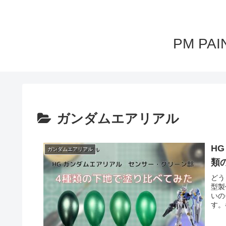
PM P
ガンダムエアリアル
H
ガンダムエアリアル
類
どう
型製
いの
す。