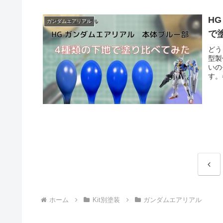
H
ガンダムエアリアル
で
どう
型製
いの
す。
前
へ
ホーム
Kit別塗装
ガンダムエアリアル