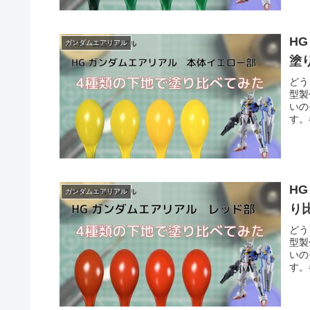
HG 
ガンダムエアリアル
塗
どう
型製
いの
す。
H
ガンダムエアリアル
り
どう
型製
いの
す。