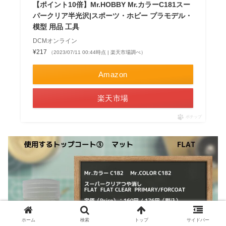
【ポイント10倍】Mr.HOBBY Mr.カラーC181スー
パークリア半光沢|スポーツ・ホビー プラモデル・
模型 用品 工具
DCMオンライン
¥217
（2023/07/11 00:44時点 | 楽天市場調べ）
Amazon
楽天市場
ポチップ
ホーム
検索
トップ
サイドバー