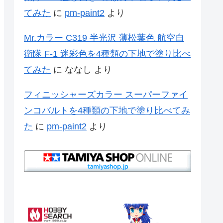
てみた
に
pm-paint2
より
Mr.カラー C319 半光沢 薄松葉色 航空自
衛隊 F-1 迷彩色を4種類の下地で塗り比べ
てみた
に
ななし
より
フィニッシャーズカラー スーパーファイ
ンコバルトを4種類の下地で塗り比べてみ
た
に
pm-paint2
より