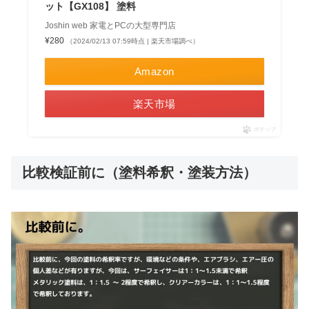
ット【GX108】 塗料
Joshin web 家電とPCの大型専門店
¥280
（2024/02/13 07:59時点 | 楽天市場調べ）
Amazon
楽天市場
ポチップ
比較検証前に（塗料希釈・塗装方法）