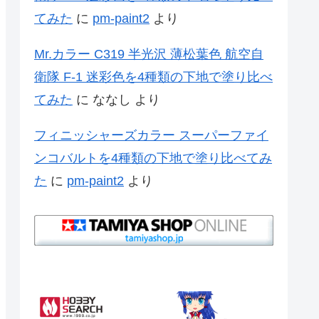
てみた
に
pm-paint2
より
Mr.カラー C319 半光沢 薄松葉色 航空自
衛隊 F-1 迷彩色を4種類の下地で塗り比べ
てみた
に
ななし
より
フィニッシャーズカラー スーパーファイ
ンコバルトを4種類の下地で塗り比べてみ
た
に
pm-paint2
より