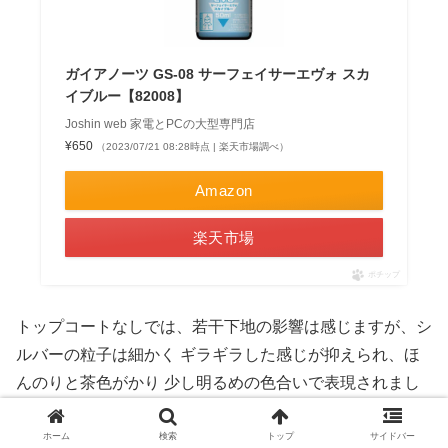
ガイアノーツ GS-08 サーフェイサーエヴォ スカ
イブルー【82008】
Joshin web 家電とPCの大型専門店
¥650
（2023/07/21 08:28時点 | 楽天市場調べ）
Amazon
楽天市場
ポチップ
トップコートなしでは、若干下地の影響は感じますが、シ
ルバーの粒子は細かく ギラギラした感じが抑えられ、ほ
んのりと茶色がかり 少し明るめの色合いで表現されまし
た。
光沢では、こちらも より艶が出ていますが、メタリック
ホーム
検索
トップ
サイドバー