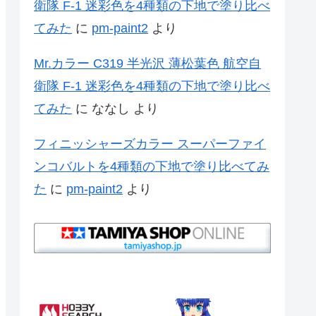
衛隊 F-1 迷彩色を4種類の下地で塗り比べ
てみた
に
pm-paint2
より
Mr.カラー C319 半光沢 薄松葉色 航空自
衛隊 F-1 迷彩色を4種類の下地で塗り比べ
てみた
に
ななし
より
フィニッシャーズカラー スーパーファイ
ンコバルトを4種類の下地で塗り比べてみ
た
に
pm-paint2
より