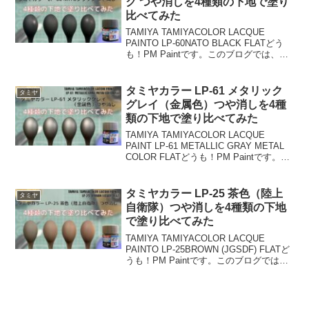
ク つや消しを4種類の下地で塗り
比べてみた
TAMIYA TAMIYACOLOR LACQUE
PAINTO LP-60NATO BLACK FLATどう
も！PM Paintです。このブログでは、ガ
ンプラやプラモデルの模型製作で必要不
可欠な塗装や塗料について比較検証して
います。お使い...
タミヤカラー LP-61 メタリック
タミヤ
グレイ（金属色）つや消しを4種
類の下地で塗り比べてみた
TAMIYA TAMIYACOLOR LACQUE
PAINT LP-61 METALLIC GRAY METAL
COLOR FLATどうも！PM Paintです。こ
のブログでは、ガンプラやプラモデルの
模型製作で必要不可欠な塗装や塗料に
つ...
タミヤカラー LP-25 茶色（陸上
タミヤ
自衛隊）つや消しを4種類の下地
で塗り比べてみた
TAMIYA TAMIYACOLOR LACQUE
PAINTO LP-25BROWN (JGSDF) FLATど
うも！PM Paintです。このブログでは、
ガンプラやプラモデルの模型製作で必要
不可欠な塗装や塗料について比較検証し
ています。...