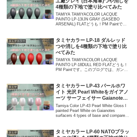
工廠グレイ (日本海軍)つや消しを
4種類の下地で塗り比べてみた
TAMIYA TAMIYACOLOR LACQUE
PAINTO LP-13IJN GRAY (SASEBO
ARSENAL) FLATどうも！PM Paintで
す。このブログでは、ガンプラやプラモ
デルの模型製作で必要不可欠な塗装や塗
料につ...
タミヤカラー LP-18 ダルレッド
タミヤカラー
つや消しを4種類の下地で塗り比
べてみた
TAMIYA TAMIYACOLOR LACQUE
PAINTO LP-18DULL RED FLATどうも！
PM Paintです。このブログでは、ガンプ
ラやプラモデルの模型製作で必要不可欠
な塗装や塗料について比較検証していま
す。お使いのモ...
タミヤカラー LP-43 パールホワ
タミヤ
イト 光沢 Pearl Whiteをガイアノ
ーツ サーフェイサー Gaianotes
surfacers 4種類の下地に塗装し
Tamiya Color LP-43 Pearl White Gloss I
て比較してみた。
painted Pearl White on Gaianotes
surfacers 4 types of base and compared
them.どうも！...
タミヤカラー LP-60 NATOブラッ
タミヤ