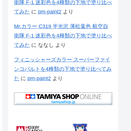
衛隊 F-1 迷彩色を4種類の下地で塗り比べ
てみた
に
pm-paint2
より
Mr.カラー C319 半光沢 薄松葉色 航空自
衛隊 F-1 迷彩色を4種類の下地で塗り比べ
てみた
に
ななし
より
フィニッシャーズカラー スーパーファイ
ンコバルトを4種類の下地で塗り比べてみ
た
に
pm-paint2
より