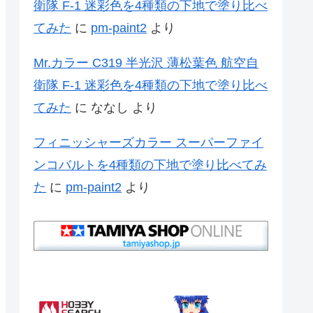
衛隊 F-1 迷彩色を4種類の下地で塗り比べ
てみた
に
pm-paint2
より
Mr.カラー C319 半光沢 薄松葉色 航空自
衛隊 F-1 迷彩色を4種類の下地で塗り比べ
てみた
に
ななし
より
フィニッシャーズカラー スーパーファイ
ンコバルトを4種類の下地で塗り比べてみ
た
に
pm-paint2
より