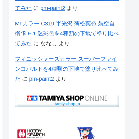
てみた
に
pm-paint2
より
Mr.カラー C319 半光沢 薄松葉色 航空自
衛隊 F-1 迷彩色を4種類の下地で塗り比べ
てみた
に
ななし
より
フィニッシャーズカラー スーパーファイ
ンコバルトを4種類の下地で塗り比べてみ
た
に
pm-paint2
より