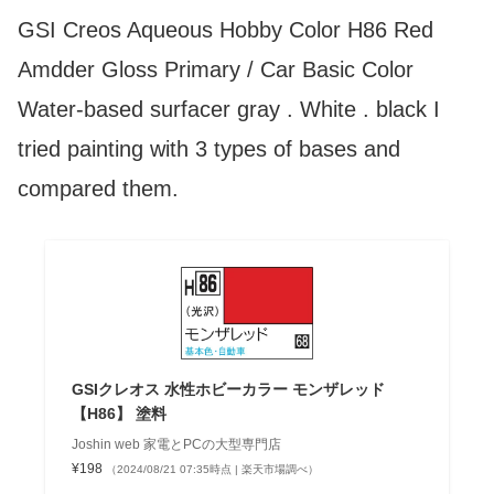
GSI Creos Aqueous Hobby Color H86 Red
Amdder Gloss Primary / Car Basic Color
Water-based surfacer gray . White . black I
tried painting with 3 types of bases and
compared them.
GSIクレオス 水性ホビーカラー モンザレッド
【H86】 塗料
Joshin web 家電とPCの大型専門店
¥198
（2024/08/21 07:35時点 | 楽天市場調べ）