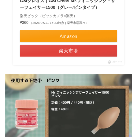
GSIクレオス｜GSI Creos Mr.フィニッシング・サ
ーフェイサー1500（グレー/ビンタイプ）
楽天ビック（ビックカメラ×楽天）
¥360
（2024/06/11 16:33時点 | 楽天市場調べ）
Amazon
楽天市場
ポチップ