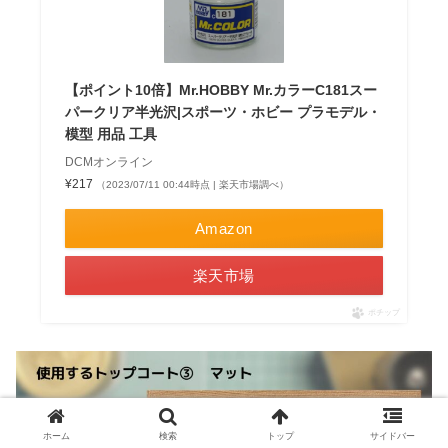
【ポイント10倍】Mr.HOBBY Mr.カラーC181スー
パークリア半光沢|スポーツ・ホビー プラモデル・
模型 用品 工具
DCMオンライン
¥217
（2023/07/11 00:44時点 | 楽天市場調べ）
Amazon
楽天市場
ポチップ
ホーム
検索
トップ
サイドバー