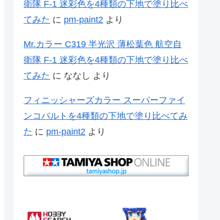
衛隊 F-1 迷彩色を4種類の下地で塗り比べ
てみた
に
pm-paint2
より
Mr.カラー C319 半光沢 薄松葉色 航空自
衛隊 F-1 迷彩色を4種類の下地で塗り比べ
てみた
に
ななし
より
フィニッシャーズカラー スーパーファイ
ンコバルトを4種類の下地で塗り比べてみ
た
に
pm-paint2
より