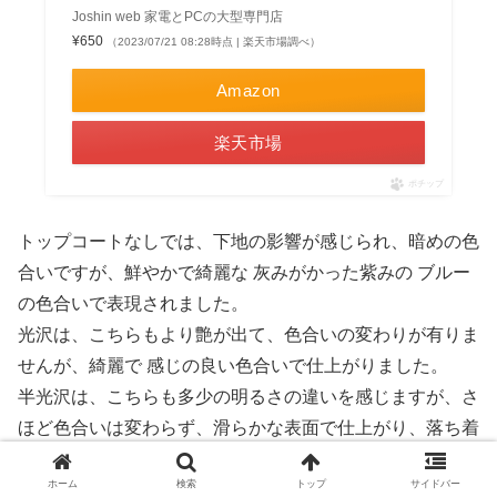
Joshin web 家電とPCの大型専門店
¥650
（2023/07/21 08:28時点 | 楽天市場調べ）
Amazon
楽天市場
ポチップ
トップコートなしでは、下地の影響が感じられ、暗めの色
合いですが、鮮やかで綺麗な 灰みがかった紫みの ブルー
の色合いで表現されました。
光沢は、こちらもより艶が出て、色合いの変わりが有りま
せんが、綺麗で 感じの良い色合いで仕上がりました。
半光沢は、こちらも多少の明るさの違いを感じますが、さ
ほど色合いは変わらず、滑らかな表面で仕上がり、落ち着
いた色合いが出ていると思います。
ホーム
検索
トップ
サイドバー
つや消しは、こちらも 少し明るめの色合いに感じますが