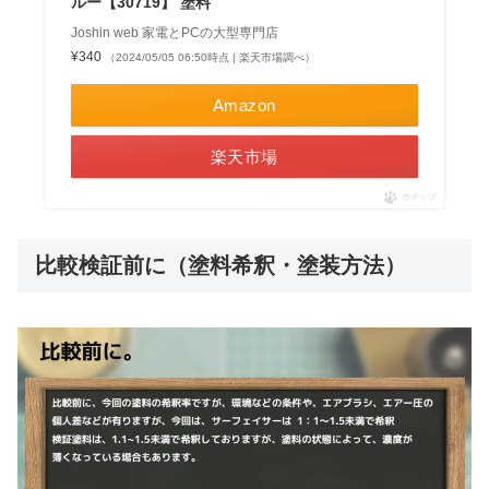
ルー【30719】 塗料
Joshin web 家電とPCの大型専門店
¥340
（2024/05/05 06:50時点 | 楽天市場調べ）
Amazon
楽天市場
ポチップ
比較検証前に（塗料希釈・塗装方法）