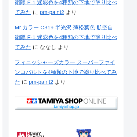
衛隊 F-1 迷彩色を4種類の下地で塗り比べ
てみた
に
pm-paint2
より
Mr.カラー C319 半光沢 薄松葉色 航空自
衛隊 F-1 迷彩色を4種類の下地で塗り比べ
てみた
に
ななし
より
フィニッシャーズカラー スーパーファイ
ンコバルトを4種類の下地で塗り比べてみ
た
に
pm-paint2
より