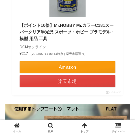
【ポイント10倍】Mr.HOBBY Mr.カラーC181スー
パークリア半光沢|スポーツ・ホビー プラモデル・
模型 用品 工具
DCMオンライン
¥217
（2023/07/11 00:44時点 | 楽天市場調べ）
Amazon
楽天市場
ポチップ
ホーム
検索
トップ
サイドバー