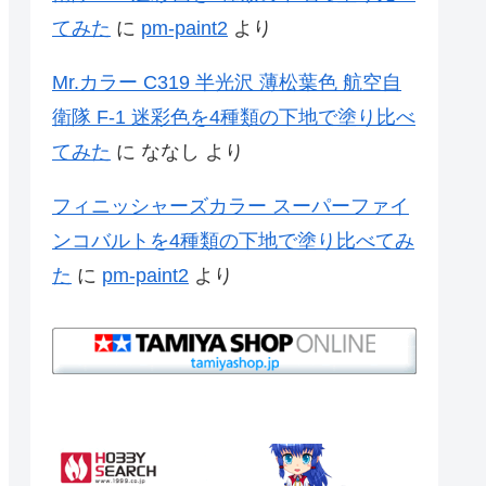
てみた
に
pm-paint2
より
Mr.カラー C319 半光沢 薄松葉色 航空自
衛隊 F-1 迷彩色を4種類の下地で塗り比べ
てみた
に
ななし
より
フィニッシャーズカラー スーパーファイ
ンコバルトを4種類の下地で塗り比べてみ
た
に
pm-paint2
より