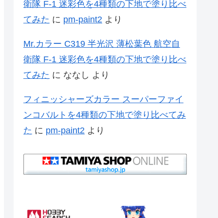
衛隊 F-1 迷彩色を4種類の下地で塗り比べ
てみた
に
pm-paint2
より
Mr.カラー C319 半光沢 薄松葉色 航空自
衛隊 F-1 迷彩色を4種類の下地で塗り比べ
てみた
に
ななし
より
フィニッシャーズカラー スーパーファイ
ンコバルトを4種類の下地で塗り比べてみ
た
に
pm-paint2
より