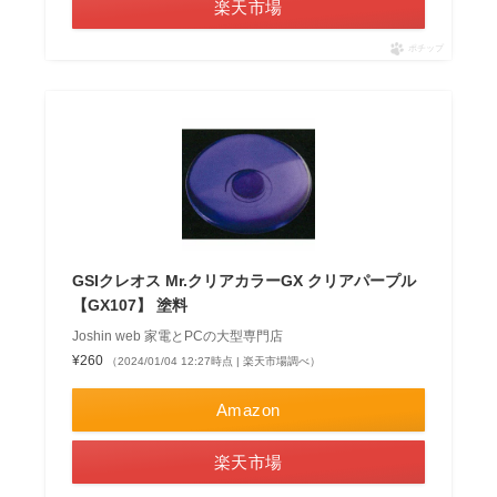
楽天市場
ポチップ
GSIクレオス Mr.クリアカラーGX クリアパープル
【GX107】 塗料
Joshin web 家電とPCの大型専門店
¥260
（2024/01/04 12:27時点 | 楽天市場調べ）
Amazon
楽天市場