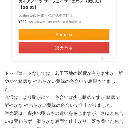
ガイアノーツ サーフェイサーエヴォ（82001）
【GS-01】
Joshin web 家電とPCの大型専門店
¥550
（2023/07/21 08:11時点 | 楽天市場調べ）
Amazon
楽天市場
ポチップ
トップコートなしでは、若干下地の影響が有りますが、鮮
やかで綺麗な やわらかい黄緑の色合いで表現されまし
た。
光沢は、より艶が出て、色合いは少し暗めですが 綺麗で
鮮やかな やわらかい黄緑の色合いで仕上がりました。
半光沢は、多少の明るさの違いを感じますが、さほど色合
いは変わらず、滑らかな表面で仕上がり、落ち着いた色合