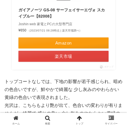
ガイアノーツ GS-08 サーフェイサーエヴォ スカ
イブルー【82008】
Joshin web 家電とPCの大型専門店
¥650
（2023/07/21 08:28時点 | 楽天市場調べ）
Amazon
楽天市場
ポチップ
トップコートなしでは、下地の影響が若干感じられ、暗め
の色合いですが、鮮やかで綺麗な 少し灰みのやわらかい
黄緑の色合いで表現されました。
光沢は、こちらもより艶が出て、色合いの変わりが有りま
せんが、綺麗で 感じの良い 少し灰みのやわらかい黄緑の
色合いで仕上がりました。
ホーム
検索
トップ
サイドバー