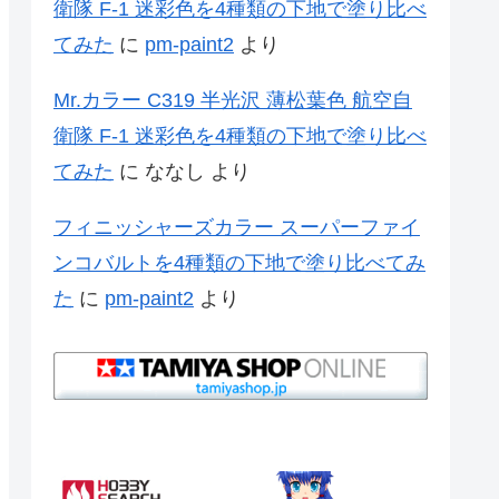
衛隊 F-1 迷彩色を4種類の下地で塗り比べ
てみた
に
pm-paint2
より
Mr.カラー C319 半光沢 薄松葉色 航空自
衛隊 F-1 迷彩色を4種類の下地で塗り比べ
てみた
に
ななし
より
フィニッシャーズカラー スーパーファイ
ンコバルトを4種類の下地で塗り比べてみ
た
に
pm-paint2
より